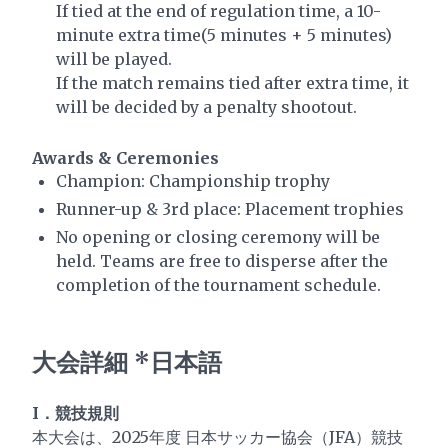
If tied at the end of regulation time, a 10-
minute extra time(5 minutes + 5 minutes)
will be played.
If the match remains tied after extra time, it
will be decided by a penalty shootout.
Awards & Ceremonies
Champion: Championship trophy
Runner-up & 3rd place: Placement trophies
No opening or closing ceremony will be
held. Teams are free to disperse after the
completion of the tournament schedule.
大会詳細 *日本語
I．競技規則
本大会は、2025年度 日本サッカー協会（JFA）競技