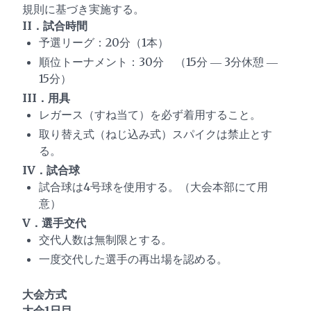
規則に基づき実施する。
II．試合時間
予選リーグ：20分（1本）
順位トーナメント：30分 （15分 ― 3分休憩 ―
15分）
III．用具
レガース（すね当て）を必ず着用すること。
取り替え式（ねじ込み式）スパイクは禁止とす
る。
IV．試合球
試合球は4号球を使用する。（大会本部にて用
意）
V．選手交代
交代人数は無制限とする。
一度交代した選手の再出場を認める。
大会方式
大会1日目