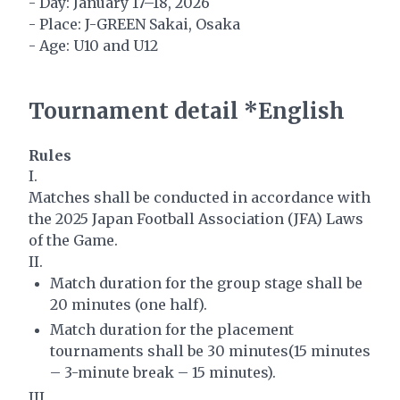
- Day: January 17–18, 2026
- Place: J-GREEN Sakai, Osaka
- Age: U10 and U12
Tournament detail *English
Rules
I.
Matches shall be conducted in accordance with
the 2025 Japan Football Association (JFA) Laws
of the Game.
II.
Match duration for the group stage shall be
20 minutes (one half).
Match duration for the placement
tournaments shall be 30 minutes(15 minutes
– 3-minute break – 15 minutes).
III.