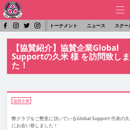
トーナメント
ニュース
スクー
【協賛紹介】協賛企業Global
Supportの久米 様 を訪問致し
た！
協賛企業
弊クラブをご懇意に頂いているGlobal Support 代表の
にお会い致しました！