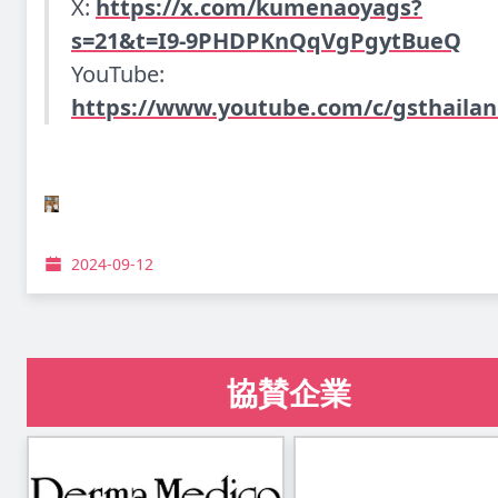
X:
https://x.com/kumenaoyags?
s=21&t=I9-9PHDPKnQqVgPgytBueQ
YouTube:
https://www.youtube.com/c/gsthaila
2024-09-12
協賛企業