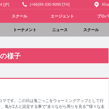
4 [JP]
(+66)99-330-9090 [TH]
Kha
スクール
エージェント
プロパ
トーナメント
ニュース
スクール
の様子
コマです。この日は鬼ごっこをウォーミングアップとして行
け、鬼が2人と設定する事で“走りながら周りを見る”“様々な走