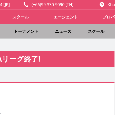
4 [JP]
(+66)99-330-9090 [TH]
Kha
スクール
エージェント
プロパ
トーナメント
ニュース
スクール
Aリーグ終了!
た。