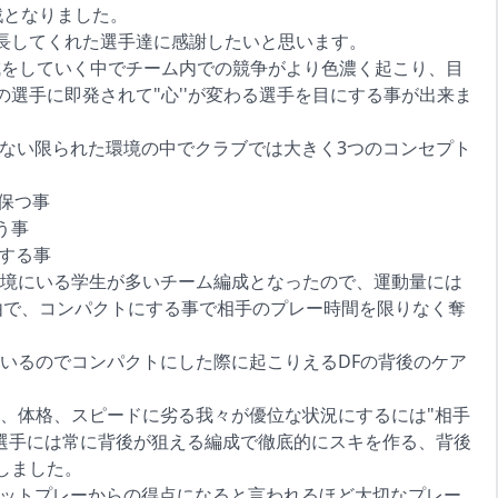
戦となりました。
長してくれた選手達に感謝したいと思います。
編成をしていく中でチーム内での競争がより色濃く起こり、目
選手に即発されて"心''が変わる選手を目にする事が出来ま
来ない限られた環境の中でクラブでは大きく3つのコンセプト
保つ事
う事
にする事
境にいる学生が多いチーム編成となったので、運動量には
由で、コンパクトにする事で相手のプレー時間を限りなく奪
がいるのでコンパクトにした際に起こりえるDFの背後のケア
、体格、スピードに劣る我々が優位な状況にするには"相手
の選手には常に背後が狙える編成で徹底的にスキを作る、背後
しました。
セットプレーからの得点になると言われるほど大切なプレー