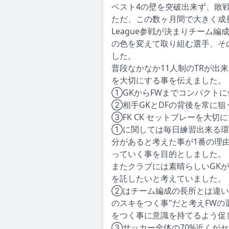
ベスト4の壁を突破出来ず、敗
ただ、この数ヶ月間で大きく成
League参戦が決まりチーム
の色を変えて取り組む選手、その
した。
普段なかなか11人制のTRが出
を大切にする事を伝えました。
①GKからFWまでコンパクトに
②相手GKとDFの背後を常に狙
③FK CK セットプレーを大切
①に関しては毎日練習出来る環
分があると考えた事が1番の理
っていく事を目的としました。
またクラブには素晴らしいGK
を託したいと考えていました。
②はチーム編成の長所とは違い
のスキをつく事"だと考えFW
をつく事に意識を持てるよう促
③サッカー全体の70%近くが