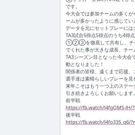
です。
今大会では参加チームの多くが
ームが多かったように感じてい
データを元にセットプレーには
TA3試合5得点5得点のうち4
①②③を徹底して共有し、チ
でくれた事が大きな成長、チー
TA3シーズン目となった今大
動となりました！
関係者の皆様、遠くまで応援、
選手達は素晴らしいプレーを見
来年こそはもう一つ上のステー
引き続きよろしくお願いします
前半戦
https://fb.watch/l4fgOMS-lH
後半戦
https://fb.watch/l4fo33S_q6/