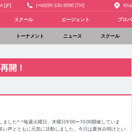
4 [JP]
(+66)99-330-9090 [TH]
Kha
スクール
エージェント
プロパ
トーナメント
ニュース
スクール
再開！
した^ ^毎週火曜日、木曜日9:00〜10:00開催していま
笑い声とともに元気に活動しました。今日は夏休み明けとい