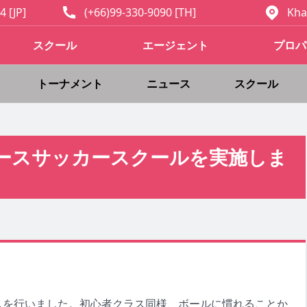
4 [JP]
(+66)99-330-9090 [TH]
Kha
スクール
エージェント
プロパ
トーナメント
ニュース
スクール
ィースサッカースクールを実施しま
クラスを行いました。初心者クラス同様、ボールに慣れることか