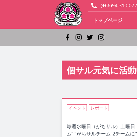
(+66)94-310-072
トップページ
個サル元気に活動
イベント
レポート
毎週水曜日（がちサル）土曜日
ム” “がちサルチーム”2チー