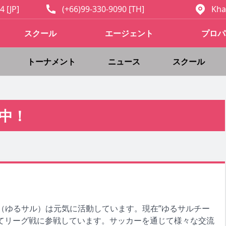
4 [JP]
(+66)99-330-9090 [TH]
Kha
スクール
エージェント
プロパ
トーナメント
ニュース
スクール
中！
（ゆるサル）は元気に活動しています。現在”ゆるサルチー
ムにてリーグ戦に参戦しています。サッカーを通じて様々な交流