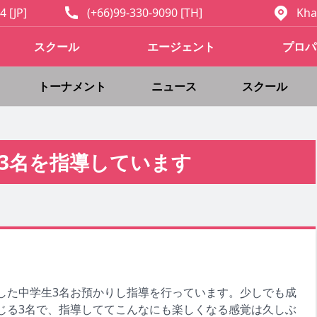
4 [JP]
(+66)99-330-9090 [TH]
Kha
スクール
エージェント
プロパ
トーナメント
ニュース
スクール
3名を指導しています
した中学生3名お預かりし指導を行っています。少しでも成
じる3名で、指導しててこんなにも楽しくなる感覚は久しぶ