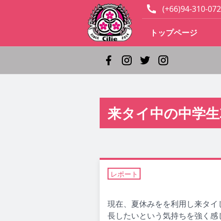
(+66)94-310-072
トップページ
来タイ中の中学生
レポート
現在、夏休みをを利用し来タイ
長したいという気持ちを強く感