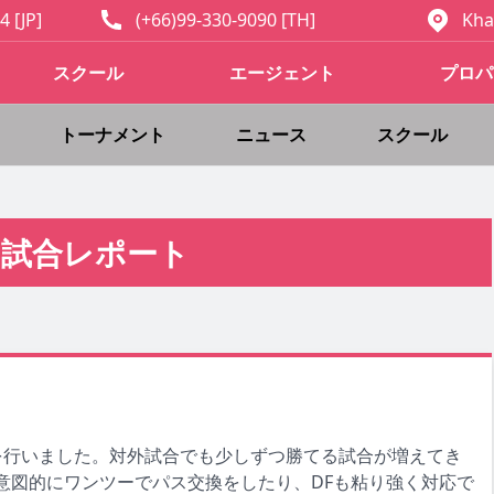
4 [JP]
(+66)99-330-9090 [TH]
Kha
スクール
エージェント
プロパ
トーナメント
ニュース
スクール
試合レポート
を行いました。対外試合でも少しずつ勝てる試合が増えてき
意図的にワンツーでパス交換をしたり、DFも粘り強く対応で