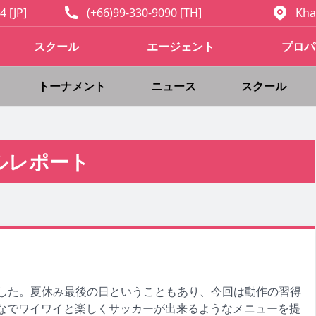
4 [JP]
(+66)99-330-9090 [TH]
Kha
スクール
エージェント
プロパ
トーナメント
ニュース
スクール
ルレポート
ました。夏休み最後の日ということもあり、今回は動作の習得
なでワイワイと楽しくサッカーが出来るようなメニューを提