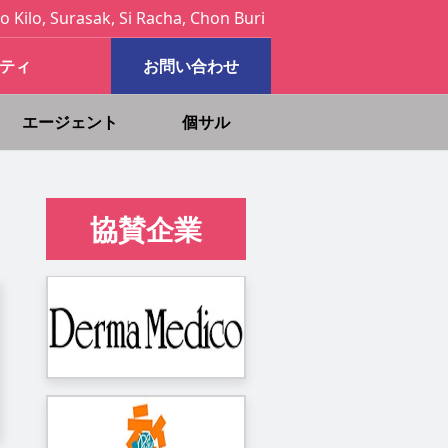
o Kilo, Surasak, Si Racha, Chon Buri
ティ
お問い合わせ
エージェント
個サル
協賛企業