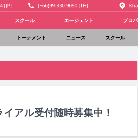
4 [JP]
(+66)99-330-9090 [TH]
Kha
スクール
エージェント
プロパ
トーナメント
ニュース
スクール
ライアル受付随時募集中！